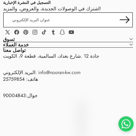
التسجيل في النشرة الإخبارية
اشترك في الوصولات الجديدة، والعروض، والمزيد!
عنوان
البريد
الإلكتروني
يوتيوب
سناب
تمبلر
تيك
إنستغرام
بينتيريست
فيسبوك
إكس
تسوق
شات
توك
(تويتر)
خدمة العملاء
تواصل معنا
جادة 12 .شارع بغداد، السالمية، قطعة 9، الكويت
info@nooran-kw.com
البريد الإلكتروني:
هاتف: 25759854
جوال:90004843
Nooran
N
O
O
R
A