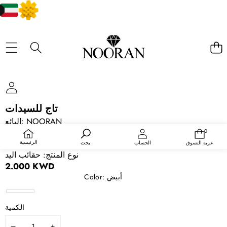
تخطي إلى معلومات المنتج
تاج للسيدات
NOORAN
البائع:
رمز التخزين:
1173844
0
0
عناصر
التوفر:
متوفر في المخزون
الرئيسية
عربة التسوق
الحساب
بحث
نوع المنتج:
حقائب اليد
2.000 KWD
أبيض
Color:
أبيض
الكمية